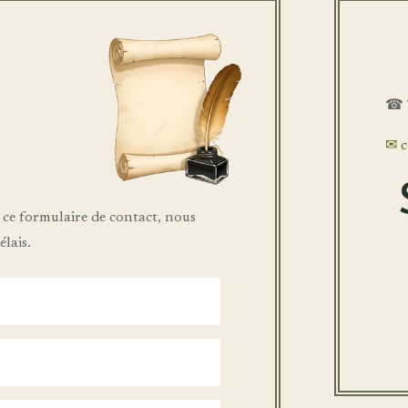
☎ T
✉ c
 ce formulaire de contact, nous
lais.