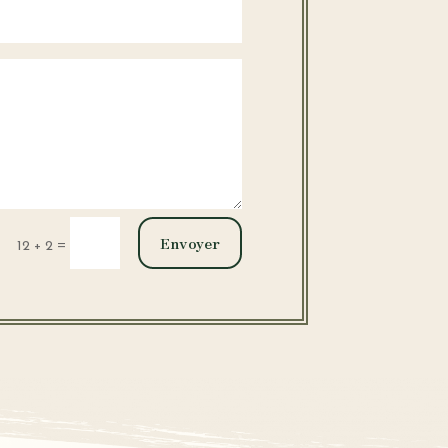
Envoyer
=
12 + 2